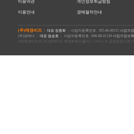
이용약관
개인정보취급방침
이용안내
경매절차안내
(주)매경비즈
대표 장종회
사업자등록번호 : 395-86-00315
사업자정
(주)경매다
대표 엄승호
사업자등록번호 : 606-88-01130
사업자정보
(주)매경비즈와 (주)경매다는 매경부동산플러스 서비스의 공동운영사로 (